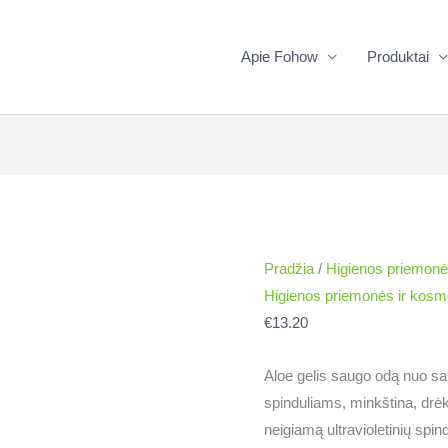
Apie Fohow
Produktai
produkto
kiekis:
Aloe
gelis
Pradžia
/
Higienos priemonė
"Fohow
Higienos priemonės ir kosm
aloe"
€
13.20
Aloe gelis saugo odą nuo sa
spinduliams, minkština, drėki
neigiamą ultravioletinių spin