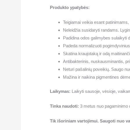
Produkto ypatybės:
Teigiamai veikia esant patinimams, 
Neleidžia susidaryti randams. Lygin
Padidina odos galimybes sulaikyti 
Padeda normalizuoti pogimdyviniu
Skatina kraujotaką ir odą maitinan
Antibakterinis, nuskausminantis, pr
Neturi pašalinių poveikių. Saugo nuo 
Mažina ir naikina pigmentines dėmes
Laikymas:
Laikyti sausoje, vėsioje, vaikam
Tinka naudoti:
3 metus nuo pagaminimo d
Tik išoriniam vartojimui. Saugoti nuo va