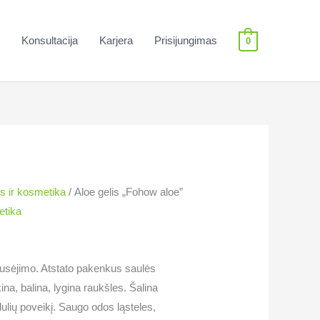
Konsultacija
Karjera
Prisijungimas
0
s ir kosmetika
/ Aloe gelis „Fohow aloe”
etika
usėjimo. Atstato pakenkus saulės
na, balina, lygina raukšles. Šalina
dulių poveikį. Saugo odos ląsteles,