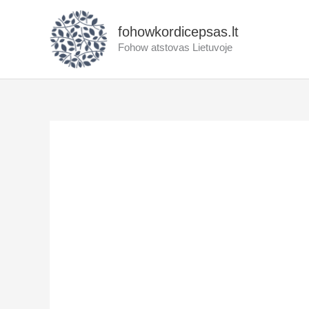
Pereiti
prie
fohowkordicepsas.lt
turinio
Fohow atstovas Lietuvoje