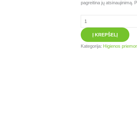
pagreitina jų atsinaujinimą. 
Į KREPŠELĮ
Kategorija:
Higienos priemon