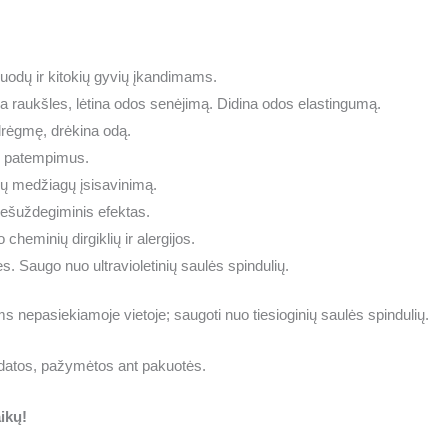
uodų ir kitokių gyvių įkandimams.
a raukšles, lėtina odos senėjimą.
Didina odos elastingumą.
drėg
mę, drėkina odą.
s patempimus.
čių medžiagų įsisavinimą.
iešuždegiminis efektas.
cheminių dirgiklių ir alergijos.
. Saugo nuo ultravioletinių saulės spindulių.
s nepasiekiamoje vietoje; saugoti nuo tiesioginių saulės spindulių.
atos, pažymėtos ant pakuotės.
ikų!