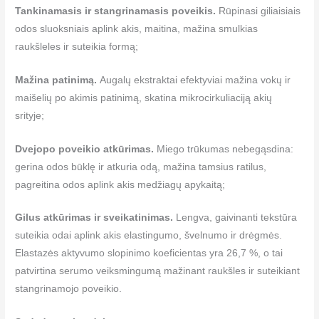
Tankinamasis ir stangrinamasis poveikis.
Rūpinasi giliaisiais
odos sluoksniais aplink akis, maitina, mažina smulkias
raukšleles ir suteikia formą;
Mažina patinimą.
Augalų ekstraktai efektyviai mažina vokų ir
maišelių po akimis patinimą, skatina mikrocirkuliaciją akių
srityje;
Dvejopo poveikio atkūrimas.
Miego trūkumas nebegąsdina:
gerina odos būklę ir atkuria odą, mažina tamsius ratilus,
pagreitina odos aplink akis medžiagų apykaitą;
Gilus atkūrimas ir sveikatinimas.
Lengva, gaivinanti tekstūra
suteikia odai aplink akis elastingumo, švelnumo ir drėgmės.
Elastazės aktyvumo slopinimo koeficientas yra 26,7 %, o tai
patvirtina serumo veiksmingumą mažinant raukšles ir suteikiant
stangrinamojo poveikio.