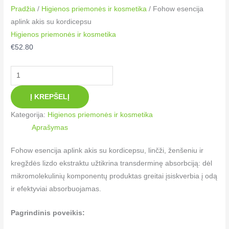
Pradžia
/
Higienos priemonės ir kosmetika
/ Fohow esencija
aplink akis su kordicepsu
Higienos priemonės ir kosmetika
€
52.80
Į KREPŠELĮ
Kategorija:
Higienos priemonės ir kosmetika
Aprašymas
Fohow esencija aplink akis su kordicepsu, linčži, ženšeniu ir
kregždės lizdo ekstraktu užtikrina transderminę absorbciją: dėl
mikromolekulinių komponentų produktas greitai įsiskverbia į odą
ir efektyviai absorbuojamas.
Pagrindinis poveikis: