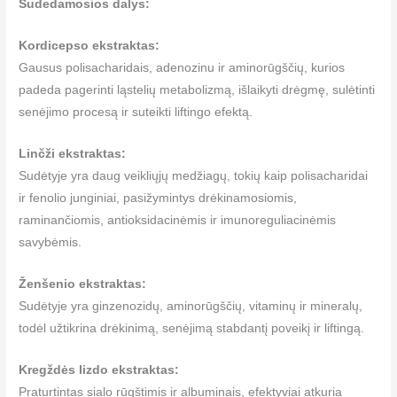
Sudedamosios dalys:
Kordicepso ekstraktas:
Gausus polisacharidais, adenozinu ir aminorūgščių, kurios
padeda pagerinti ląstelių metabolizmą, išlaikyti drėgmę, sulėtinti
senėjimo procesą ir suteikti liftingo efektą.
Linčži ekstraktas:
Sudėtyje yra daug veikliųjų medžiagų, tokių kaip polisacharidai
ir fenolio junginiai, pasižymintys drėkinamosiomis,
raminančiomis, antioksidacinėmis ir imunoreguliacinėmis
savybėmis.
Ženšenio ekstraktas:
Sudėtyje yra ginzenozidų, aminorūgščių, vitaminų ir mineralų,
todėl užtikrina drėkinimą, senėjimą stabdantį poveikį ir liftingą.
Kregždės lizdo ekstraktas:
Praturtintas sialo rūgštimis ir albuminais, efektyviai atkuria