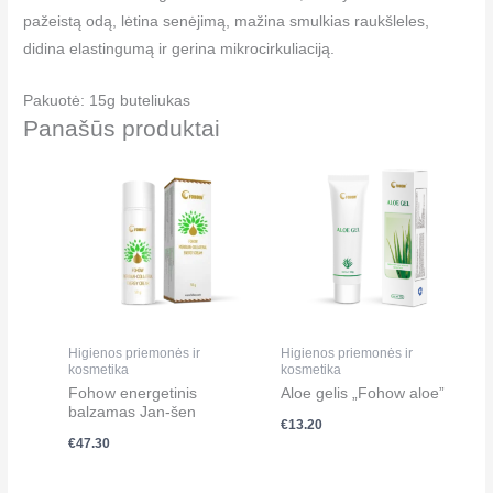
pažeistą odą, lėtina senėjimą, mažina smulkias raukšleles,
didina elastingumą ir gerina mikrocirkuliaciją.
Pakuotė: 15g buteliukas
Panašūs produktai
Higienos priemonės ir
Higienos priemonės ir
kosmetika
kosmetika
Fohow energetinis
Aloe gelis „Fohow aloe”
balzamas Jan-šen
€
13.20
€
47.30