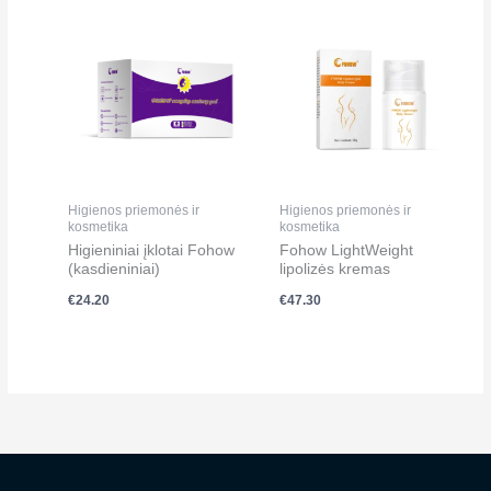
Higienos priemonės ir
Higienos priemonės ir
kosmetika
kosmetika
Higieniniai įklotai Fohow
Fohow LightWeight
(kasdieniniai)
lipolizės kremas
€
24.20
€
47.30