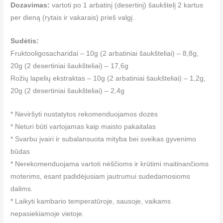
Dozavimas:
vartoti po 1 arbatinį (desertinį) šaukštelį 2 kartus
per dieną (rytais ir vakarais) prieš valgį.
Sudėtis:
Fruktooligosacharidai – 10g (2 arbatiniai šaukšteliai) – 8,8g,
20g (2 desertiniai šaukšteliai) – 17,6g
Rožių lapelių ekstraktas – 10g (2 arbatiniai šaukšteliai) – 1,2g,
20g (2 desertiniai šaukšteliai) – 2,4g
* Neviršyti nustatytos rekomenduojamos dozės
* Neturi būti vartojamas kaip maisto pakaitalas
* Svarbu įvairi ir subalansuota mityba bei sveikas gyvenimo
būdas
* Nerekomenduojama vartoti nėščioms ir krūtimi maitinančioms
moterims, esant padidėjusiam jautrumui sudedamosioms
dalims.
* Laikyti kambario temperatūroje, sausoje, vaikams
nepasiekiamoje vietoje.