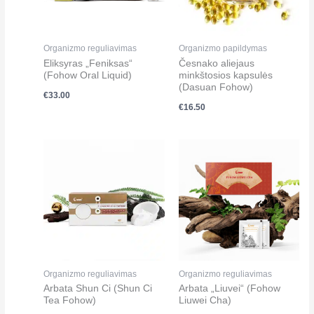
Organizmo reguliavimas
Organizmo papildymas
Eliksyras „Feniksas“
Česnako aliejaus
(Fohow Oral Liquid)
minkštosios kapsulės
(Dasuan Fohow)
€
33.00
€
16.50
Organizmo reguliavimas
Organizmo reguliavimas
Arbata Shun Ci (Shun Ci
Arbata „Liuvei“ (Fohow
Tea Fohow)
Liuwei Cha)